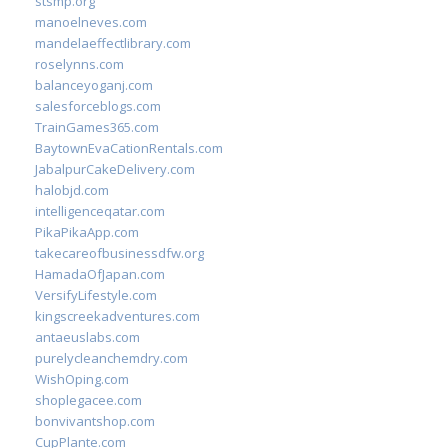
stsmp.org
manoelneves.com
mandelaeffectlibrary.com
roselynns.com
balanceyoganj.com
salesforceblogs.com
TrainGames365.com
BaytownEvaCationRentals.com
JabalpurCakeDelivery.com
halobjd.com
intelligenceqatar.com
PikaPikaApp.com
takecareofbusinessdfw.org
HamadaOfJapan.com
VersifyLifestyle.com
kingscreekadventures.com
antaeuslabs.com
purelycleanchemdry.com
WishOping.com
shoplegacee.com
bonvivantshop.com
CupPlante.com