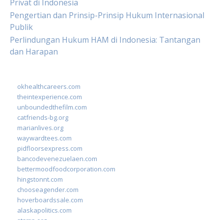
Privat di Indonesia
Pengertian dan Prinsip-Prinsip Hukum Internasional
Publik
Perlindungan Hukum HAM di Indonesia: Tantangan
dan Harapan
okhealthcareers.com
theintexperience.com
unboundedthefilm.com
catfriends-bg.org
marianlives.org
waywardtees.com
pidfloorsexpress.com
bancodevenezuelaen.com
bettermoodfoodcorporation.com
hingstonnt.com
chooseagender.com
hoverboardssale.com
alaskapolitics.com