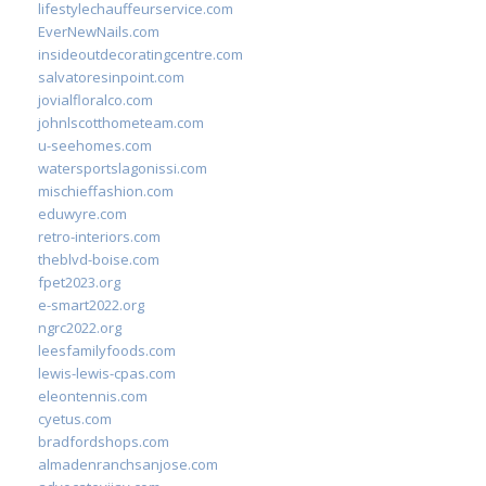
lifestylechauffeurservice.com
EverNewNails.com
insideoutdecoratingcentre.com
salvatoresinpoint.com
jovialfloralco.com
johnlscotthometeam.com
u-seehomes.com
watersportslagonissi.com
mischieffashion.com
eduwyre.com
retro-interiors.com
theblvd-boise.com
fpet2023.org
e-smart2022.org
ngrc2022.org
leesfamilyfoods.com
lewis-lewis-cpas.com
eleontennis.com
cyetus.com
bradfordshops.com
almadenranchsanjose.com