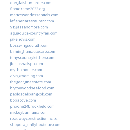
donglaishun-order.com
fiamc-rome2022.org
mariceworldessentials.com
lafisheriarestaurant.com
915jazzandmore.com
aguadulce-countryfair.com
jakehovis.com
bosswingsduluth.com
birminghamautocare.com
tonyscountrykitchen.com
jbellasnailspa.com
mychaihouse.com
alvisgrooming.com
thegeorginaestate.com
blythewoodseafood.com
paolosdelibangkok.com
bobacove.com
phoone24brookfield.com
mickeybarmama.com
roadwayconstructioninc.com
shopdragonflyboutique.com