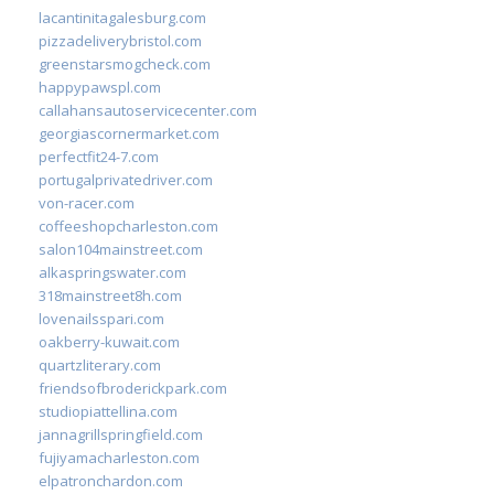
lacantinitagalesburg.com
pizzadeliverybristol.com
greenstarsmogcheck.com
happypawspl.com
callahansautoservicecenter.com
georgiascornermarket.com
perfectfit24-7.com
portugalprivatedriver.com
von-racer.com
coffeeshopcharleston.com
salon104mainstreet.com
alkaspringswater.com
318mainstreet8h.com
lovenailsspari.com
oakberry-kuwait.com
quartzliterary.com
friendsofbroderickpark.com
studiopiattellina.com
jannagrillspringfield.com
fujiyamacharleston.com
elpatronchardon.com