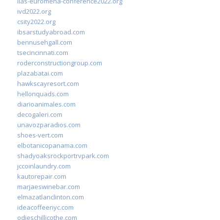
iias-euromena-conference2022.org
ivd2022.org
csity2022.org
ibsarstudyabroad.com
bennusehgall.com
tsecincinnati.com
roderconstructiongroup.com
plazabatai.com
hawkscayresort.com
hellonquads.com
diarioanimales.com
decogaleri.com
unavozparadios.com
shoes-vert.com
elbotanicopanama.com
shadyoaksrockportrvpark.com
jccoinlaundry.com
kautorepair.com
marjaeswinebar.com
elmazatlanclinton.com
ideacoffeenyc.com
odieschillicothe.com