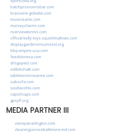
sportszilla.org
batchprovisionsbar.com
brasserie-gobette.com
musicrearte.com
morseysfarms.com
riverviewtennis.com
official-kelly-toys-squishmallows.com
displaygardenonsuncrest.org
bbq-empire-usa.com
feedstoreva.com
drogopets.com
ediblechalk.com
tabletennisnearme.com
oaksofa.com
soultacohtx.com
capishcaps.com
gpsyfl.org
MEDIA PARTNER III
vwrepairarlington.com
cleaningservicebaltimore-md.com