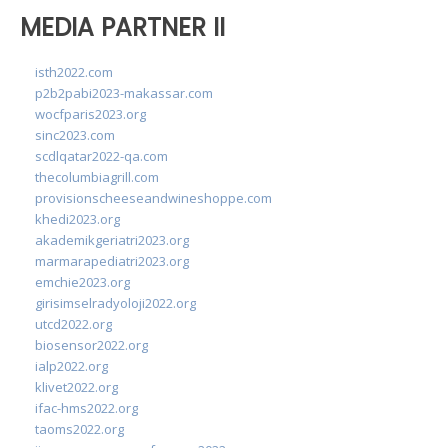
MEDIA PARTNER II
isth2022.com
p2b2pabi2023-makassar.com
wocfparis2023.org
sinc2023.com
scdlqatar2022-qa.com
thecolumbiagrill.com
provisionscheeseandwineshoppe.com
khedi2023.org
akademikgeriatri2023.org
marmarapediatri2023.org
emchie2023.org
girisimselradyoloji2022.org
utcd2022.org
biosensor2022.org
ialp2022.org
klivet2022.org
ifac-hms2022.org
taoms2022.org