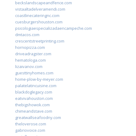
beckslandscapeandfence.com
vistaaltadelveramendi.com
coastlinecateringnc.com
cuesburgershouston.com
psicologiaespecializadaencampeche.com
dmtacos.com
crescentstreetprinting.com
hornopizza.com
driveadragster.com
hematologa.com
lizaivanov.com
guesttinyhomes.com
home-plow-by-meyer.com
palatelatincuisine.com
blackdoglegacy.com
eatvivahouston.com
thebigshowok.com
chimeandstave.com
greatwallseafoodny.com
theloverose.com
gabriovoice.com