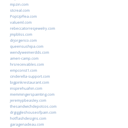
mpzin.com
stcreal.com
PopUpFlea.com
valueml.com
rebeccatorresjewelry.com
jmpbliss.com
drjorgerico.com
queensushipa.com
wendyweimerdds.com
ameri-camp.com
hrsreceivables.com
empconst1.com
cinderella-support.com
bigpinkrestaurant.com
inspirehuahin.com
memmingerspainting.com
jeremypbeasley.com
thesandwichdepotcos.com
drgiggleshouseofpain.com
hotflashdesigns.com
garagenadeau.com