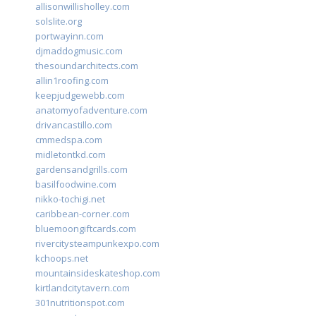
allisonwillisholley.com
solslite.org
portwayinn.com
djmaddogmusic.com
thesoundarchitects.com
allin1roofing.com
keepjudgewebb.com
anatomyofadventure.com
drivancastillo.com
cmmedspa.com
midletontkd.com
gardensandgrills.com
basilfoodwine.com
nikko-tochigi.net
caribbean-corner.com
bluemoongiftcards.com
rivercitysteampunkexpo.com
kchoops.net
mountainsideskateshop.com
kirtlandcitytavern.com
301nutritionspot.com