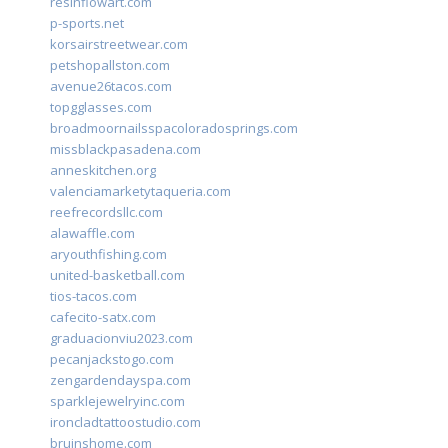
resinflowart.com
p-sports.net
korsairstreetwear.com
petshopallston.com
avenue26tacos.com
topgglasses.com
broadmoornailsspacoloradosprings.com
missblackpasadena.com
anneskitchen.org
valenciamarketytaqueria.com
reefrecordsllc.com
alawaffle.com
aryouthfishing.com
united-basketball.com
tios-tacos.com
cafecito-satx.com
graduacionviu2023.com
pecanjackstogo.com
zengardendayspa.com
sparklejewelryinc.com
ironcladtattoostudio.com
bruinshome.com