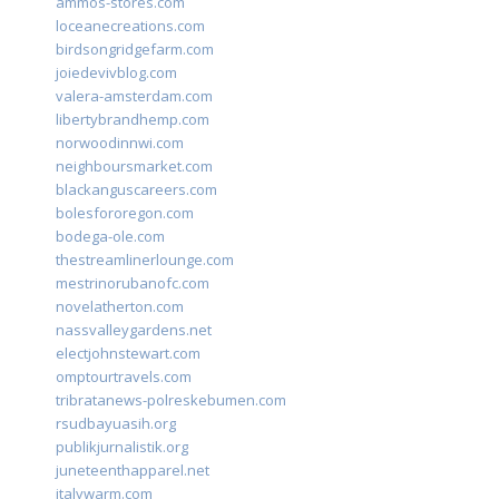
ammos-stores.com
loceanecreations.com
birdsongridgefarm.com
joiedevivblog.com
valera-amsterdam.com
libertybrandhemp.com
norwoodinnwi.com
neighboursmarket.com
blackanguscareers.com
bolesfororegon.com
bodega-ole.com
thestreamlinerlounge.com
mestrinorubanofc.com
novelatherton.com
nassvalleygardens.net
electjohnstewart.com
omptourtravels.com
tribratanews-polreskebumen.com
rsudbayuasih.org
publikjurnalistik.org
juneteenthapparel.net
italywarm.com