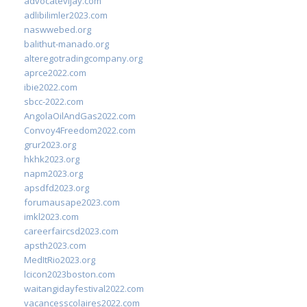
advocatevijay.com
adlibilimler2023.com
naswwebed.org
balithut-manado.org
alteregotradingcompany.org
aprce2022.com
ibie2022.com
sbcc-2022.com
AngolaOilAndGas2022.com
Convoy4Freedom2022.com
grur2023.org
hkhk2023.org
napm2023.org
apsdfd2023.org
forumausape2023.com
imkl2023.com
careerfaircsd2023.com
apsth2023.com
MedItRio2023.org
lcicon2023boston.com
waitangidayfestival2022.com
vacancesscolaires2022.com