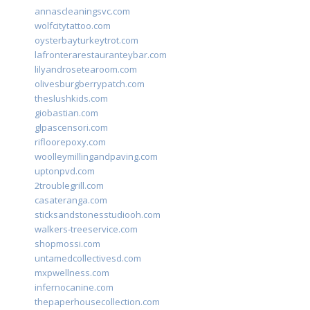
annascleaningsvc.com
wolfcitytattoo.com
oysterbayturkeytrot.com
lafronterarestauranteybar.com
lilyandrosetearoom.com
olivesburgberrypatch.com
theslushkids.com
giobastian.com
glpascensori.com
rifloorepoxy.com
woolleymillingandpaving.com
uptonpvd.com
2troublegrill.com
casateranga.com
sticksandstonesstudiooh.com
walkers-treeservice.com
shopmossi.com
untamedcollectivesd.com
mxpwellness.com
infernocanine.com
thepaperhousecollection.com