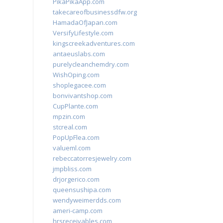
PikaPikaApp.com
takecareofbusinessdfw.org
HamadaOfJapan.com
VersifyLifestyle.com
kingscreekadventures.com
antaeuslabs.com
purelycleanchemdry.com
WishOping.com
shoplegacee.com
bonvivantshop.com
CupPlante.com
mpzin.com
stcreal.com
PopUpFlea.com
valueml.com
rebeccatorresjewelry.com
jmpbliss.com
drjorgerico.com
queensushipa.com
wendyweimerdds.com
ameri-camp.com
hrsreceivables.com