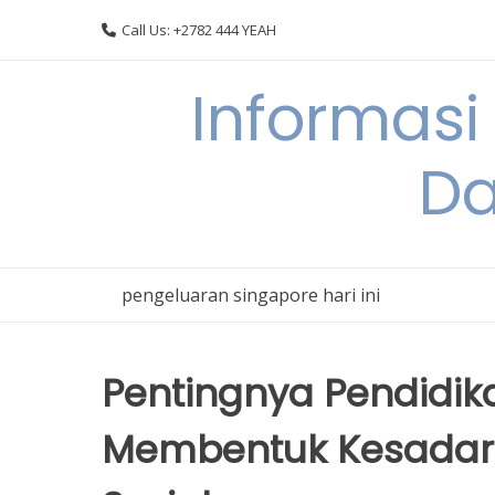
Skip
Call Us: +2782 444 YEAH
to
content
Informasi
Da
pengeluaran singapore hari ini
Pentingnya Pendidi
Membentuk Kesada