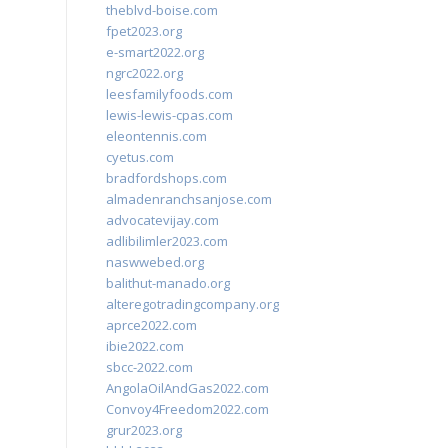
theblvd-boise.com
fpet2023.org
e-smart2022.org
ngrc2022.org
leesfamilyfoods.com
lewis-lewis-cpas.com
eleontennis.com
cyetus.com
bradfordshops.com
almadenranchsanjose.com
advocatevijay.com
adlibilimler2023.com
naswwebed.org
balithut-manado.org
alteregotradingcompany.org
aprce2022.com
ibie2022.com
sbcc-2022.com
AngolaOilAndGas2022.com
Convoy4Freedom2022.com
grur2023.org