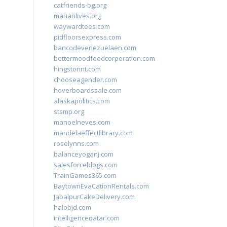
catfriends-bg.org
marianlives.org
waywardtees.com
pidfloorsexpress.com
bancodevenezuelaen.com
bettermoodfoodcorporation.com
hingstonnt.com
chooseagender.com
hoverboardssale.com
alaskapolitics.com
stsmp.org
manoelneves.com
mandelaeffectlibrary.com
roselynns.com
balanceyoganj.com
salesforceblogs.com
TrainGames365.com
BaytownEvaCationRentals.com
JabalpurCakeDelivery.com
halobjd.com
intelligenceqatar.com