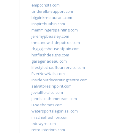
empconst1.com
cinderella-support.com
bigpinkrestaurant.com
inspirehuahin.com
memmingerspainting.com
jeremypbeasley.com
thesandwichdepotcos.com
drgiggleshouseofpain.com
hotflashdesigns.com
garagenadeau.com
lifestylechauffeurservice.com
EverNewNails.com
insideoutdecoratingcentre.com
salvatoresinpoint.com
jovialfloralco.com
johnlscotthometeam.com
u-seehomes.com
watersportslagonissi.com
mischieffashion.com
eduwyre.com
retro-interiors.com