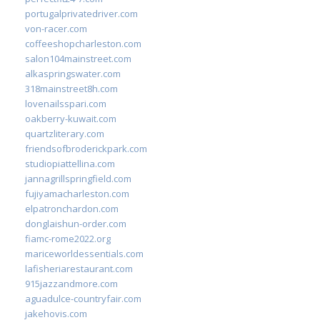
portugalprivatedriver.com
von-racer.com
coffeeshopcharleston.com
salon104mainstreet.com
alkaspringswater.com
318mainstreet8h.com
lovenailsspari.com
oakberry-kuwait.com
quartzliterary.com
friendsofbroderickpark.com
studiopiattellina.com
jannagrillspringfield.com
fujiyamacharleston.com
elpatronchardon.com
donglaishun-order.com
fiamc-rome2022.org
mariceworldessentials.com
lafisheriarestaurant.com
915jazzandmore.com
aguadulce-countryfair.com
jakehovis.com