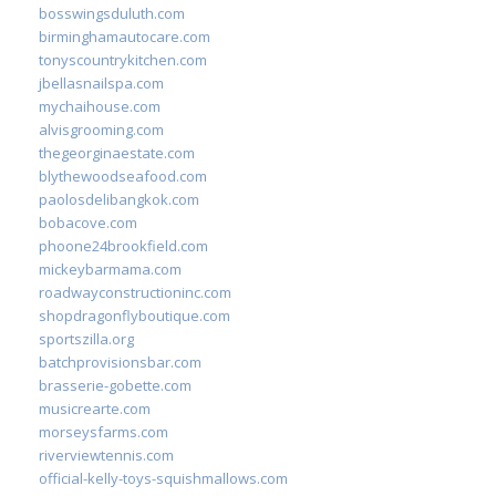
bosswingsduluth.com
birminghamautocare.com
tonyscountrykitchen.com
jbellasnailspa.com
mychaihouse.com
alvisgrooming.com
thegeorginaestate.com
blythewoodseafood.com
paolosdelibangkok.com
bobacove.com
phoone24brookfield.com
mickeybarmama.com
roadwayconstructioninc.com
shopdragonflyboutique.com
sportszilla.org
batchprovisionsbar.com
brasserie-gobette.com
musicrearte.com
morseysfarms.com
riverviewtennis.com
official-kelly-toys-squishmallows.com