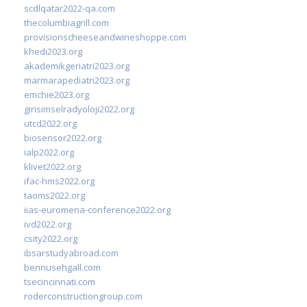
scdlqatar2022-qa.com
thecolumbiagrill.com
provisionscheeseandwineshoppe.com
khedi2023.org
akademikgeriatri2023.org
marmarapediatri2023.org
emchie2023.org
girisimselradyoloji2022.org
utcd2022.org
biosensor2022.org
ialp2022.org
klivet2022.org
ifac-hms2022.org
taoms2022.org
iias-euromena-conference2022.org
ivd2022.org
csity2022.org
ibsarstudyabroad.com
bennusehgall.com
tsecincinnati.com
roderconstructiongroup.com