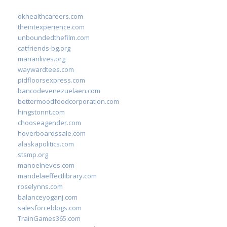
okhealthcareers.com
theintexperience.com
unboundedthefilm.com
catfriends-bg.org
marianlives.org
waywardtees.com
pidfloorsexpress.com
bancodevenezuelaen.com
bettermoodfoodcorporation.com
hingstonnt.com
chooseagender.com
hoverboardssale.com
alaskapolitics.com
stsmp.org
manoelneves.com
mandelaeffectlibrary.com
roselynns.com
balanceyoganj.com
salesforceblogs.com
TrainGames365.com