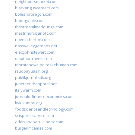
neighboursmarket.com
blackanguscareers.com
bolesfororegon.com
bodega-ole.com
thestreamlinerlounge.com
mestrinorubanofc.com
novelatherton.com
nassvalleygardens.net
electjohnstewart.com
omptourtravels.com
tribratanews-polreskebumen.com
rsudbayuasih.org
publikjurnalistik.org
juneteenthapparel.net
italywarm.com
journaloffinanceeconomics.com
kvk-kumari.org
foodscienceandtechnology.com
scisportsscience.com
addisababacuisineaz.com
burgerimcamas.com