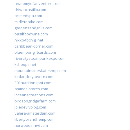
anatomyofadventure.com
drivancastillo.com
cmmedspa.com
midletontkd.com
gardensandgrills.com
basilfoodwine.com
nikko-tochigi.net
caribbean-corner.com
bluemoongiftcards.com
rivercitysteampunkexpo.com
kchoops.net
mountainsideskateshop.com
kirtlandcitytavern.com
301nutritionspot.com
ammos-stores.com
loceanecreations.com
birdsongridgefarm.com
joiedevivblog.com
valera-amsterdam.com
libertybrandhemp.com
norwoodinnwi.com