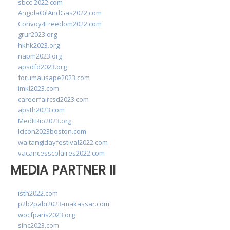
sbcc-2022.com
AngolaOilAndGas2022.com
Convoy4Freedom2022.com
grur2023.org
hkhk2023.org
napm2023.org
apsdfd2023.org
forumausape2023.com
imkl2023.com
careerfaircsd2023.com
apsth2023.com
MedItRio2023.org
lcicon2023boston.com
waitangidayfestival2022.com
vacancesscolaires2022.com
MEDIA PARTNER II
isth2022.com
p2b2pabi2023-makassar.com
wocfparis2023.org
sinc2023.com