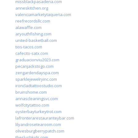
missblackpasadena.com
anneskitchen.org
valenciamarketytaqueria.com
reefrecordsllc.com
alawaffle.com
aryouthfishing.com
united-basketball.com
tios-tacos.com
cafecito-satx.com
graduacionviu2023.com
pecanjackstogo.com
zengardendayspa.com
sparklejewelryinc.com
ironcladtattoostudio.com
bruinshome.com
annascleaningsvc.com
wolfcitytattoo.com
oysterbayturkeytrot.com
lafronterarestauranteybar.com
lilyandrosetearoom.com
olivesburgberrypatch.com
theslushkids.com