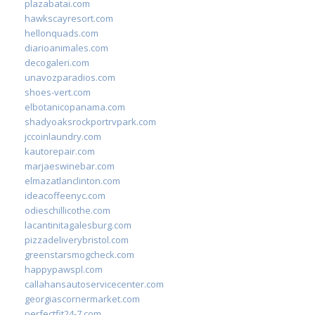
plazabatai.com
hawkscayresort.com
hellonquads.com
diarioanimales.com
decogaleri.com
unavozparadios.com
shoes-vert.com
elbotanicopanama.com
shadyoaksrockportrvpark.com
jccoinlaundry.com
kautorepair.com
marjaeswinebar.com
elmazatlanclinton.com
ideacoffeenyc.com
odieschillicothe.com
lacantinitagalesburg.com
pizzadeliverybristol.com
greenstarsmogcheck.com
happypawspl.com
callahansautoservicecenter.com
georgiascornermarket.com
perfectfit24-7.com