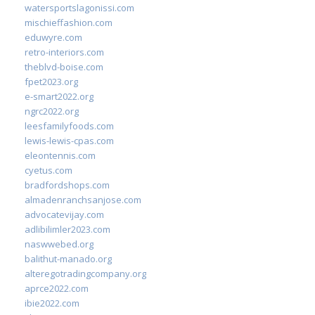
watersportslagonissi.com
mischieffashion.com
eduwyre.com
retro-interiors.com
theblvd-boise.com
fpet2023.org
e-smart2022.org
ngrc2022.org
leesfamilyfoods.com
lewis-lewis-cpas.com
eleontennis.com
cyetus.com
bradfordshops.com
almadenranchsanjose.com
advocatevijay.com
adlibilimler2023.com
naswwebed.org
balithut-manado.org
alteregotradingcompany.org
aprce2022.com
ibie2022.com