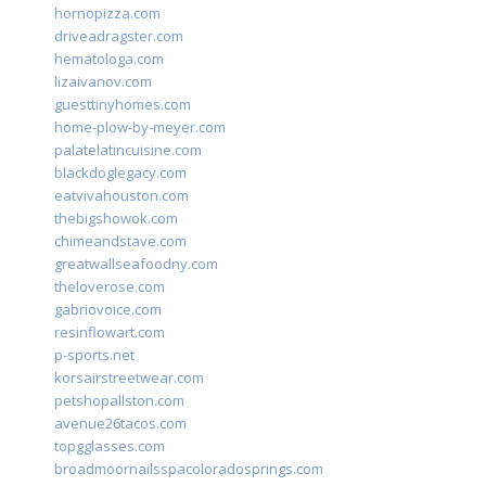
hornopizza.com
driveadragster.com
hematologa.com
lizaivanov.com
guesttinyhomes.com
home-plow-by-meyer.com
palatelatincuisine.com
blackdoglegacy.com
eatvivahouston.com
thebigshowok.com
chimeandstave.com
greatwallseafoodny.com
theloverose.com
gabriovoice.com
resinflowart.com
p-sports.net
korsairstreetwear.com
petshopallston.com
avenue26tacos.com
topgglasses.com
broadmoornailsspacoloradosprings.com