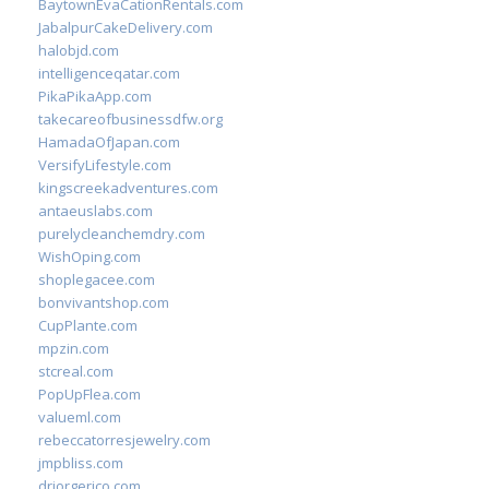
BaytownEvaCationRentals.com
JabalpurCakeDelivery.com
halobjd.com
intelligenceqatar.com
PikaPikaApp.com
takecareofbusinessdfw.org
HamadaOfJapan.com
VersifyLifestyle.com
kingscreekadventures.com
antaeuslabs.com
purelycleanchemdry.com
WishOping.com
shoplegacee.com
bonvivantshop.com
CupPlante.com
mpzin.com
stcreal.com
PopUpFlea.com
valueml.com
rebeccatorresjewelry.com
jmpbliss.com
drjorgerico.com