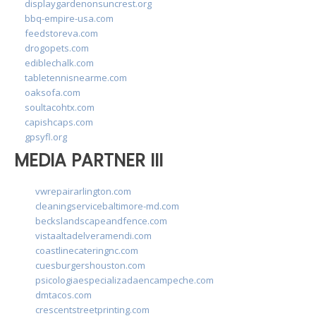
displaygardenonsuncrest.org
bbq-empire-usa.com
feedstoreva.com
drogopets.com
ediblechalk.com
tabletennisnearme.com
oaksofa.com
soultacohtx.com
capishcaps.com
gpsyfl.org
MEDIA PARTNER III
vwrepairarlington.com
cleaningservicebaltimore-md.com
beckslandscapeandfence.com
vistaaltadelveramendi.com
coastlinecateringnc.com
cuesburgershouston.com
psicologiaespecializadaencampeche.com
dmtacos.com
crescentstreetprinting.com