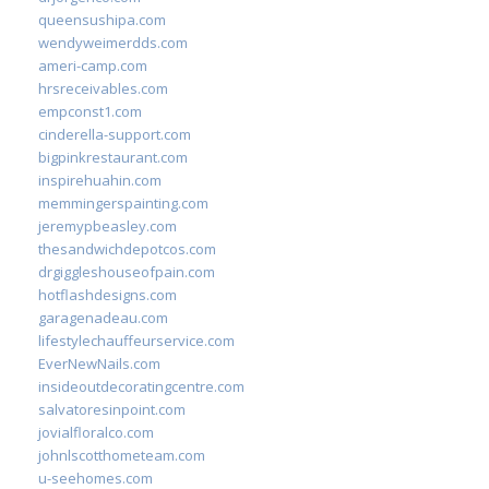
queensushipa.com
wendyweimerdds.com
ameri-camp.com
hrsreceivables.com
empconst1.com
cinderella-support.com
bigpinkrestaurant.com
inspirehuahin.com
memmingerspainting.com
jeremypbeasley.com
thesandwichdepotcos.com
drgiggleshouseofpain.com
hotflashdesigns.com
garagenadeau.com
lifestylechauffeurservice.com
EverNewNails.com
insideoutdecoratingcentre.com
salvatoresinpoint.com
jovialfloralco.com
johnlscotthometeam.com
u-seehomes.com