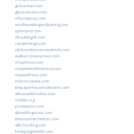
giobastian.com
glpascensori.com
rifloorepoxy.com
woolleymillingandpaving.com
uptonpvd.com
2troublegrill.com
casateranga.com
sticksandstonesstudiooh.com
walkers-treeservice.com
shopmossi.com
untamedcollectivesd.com
mxpwellness.com
infernocanine.com
thepaperhousecollection.com
allisonwillisholley.com
solslite.org
portwayinn.com
djmaddogmusic.com
thesoundarchitects.com
allin1roofing.com
keepjudgewebb.com