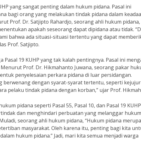
KUHP yang sangat penting dalam hukum pidana. Pasal ini
a bagi orang yang melakukan tindak pidana dalam keada
ut Prof. Dr. Satjipto Rahardjo, seorang ahli hukum pidana,
nentukan apakah seseorang dapat dipidana atau tidak. “
mi bahwa ada situasi-situasi tertentu yang dapat memberi
as Prof. Satjipto.
ga Pasal 19 KUHP yang tak kalah pentingnya. Pasal ini meng
Menurut Prof. Dr. Hikmahanto Juwana, seorang pakar hu
tuk penyelesaian perkara pidana di luar persidangan.
 berwenang dengan syarat-syarat tertentu, seperti kejuju
ara pelaku tindak pidana dengan korban,” ujar Prof. Hikmah
kum pidana seperti Pasal 55, Pasal 10, dan Pasal 19 KUHP,
ertindak dan menghindari perbuatan yang melanggar hukum
 Muladi, seorang ahli hukum pidana, “Hukum pidana merup
ertiban masyarakat. Oleh karena itu, penting bagi kita un
dalam hukum pidana.” Jadi, mari kita semua menjadi warga