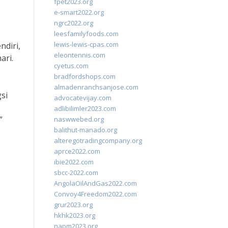
fpet2023.org
e-smart2022.org
ngrc2022.org
leesfamilyfoods.com
lewis-lewis-cpas.com
ndiri,
eleontennis.com
ari.
cyetus.com
bradfordshops.com
almadenranchsanjose.com
si
advocatevijay.com
adlibilimler2023.com
”
naswwebed.org
balithut-manado.org
alteregotradingcompany.org
aprce2022.com
ibie2022.com
sbcc-2022.com
AngolaOilAndGas2022.com
Convoy4Freedom2022.com
grur2023.org
hkhk2023.org
napm2023.org