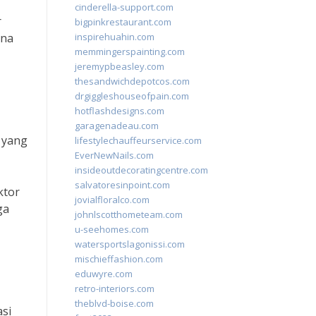
cinderella-support.com
r
bigpinkrestaurant.com
ana
inspirehuahin.com
memmingerspainting.com
jeremypbeasley.com
thesandwichdepotcos.com
drgiggleshouseofpain.com
hotflashdesigns.com
garagenadeau.com
 yang
lifestylechauffeurservice.com
EverNewNails.com
insideoutdecoratingcentre.com
salvatoresinpoint.com
ktor
jovialfloralco.com
ga
johnlscotthometeam.com
u-seehomes.com
watersportslagonissi.com
mischieffashion.com
eduwyre.com
retro-interiors.com
theblvd-boise.com
si