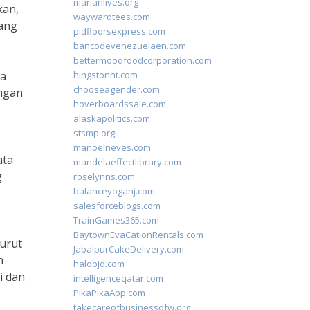
marianlives.org
kan,
waywardtees.com
yang
pidfloorsexpress.com
bancodevenezuelaen.com
bettermoodfoodcorporation.com
ka
hingstonnt.com
chooseagender.com
engan
hoverboardssale.com
alaskapolitics.com
stsmp.org
manoelneves.com
ata
mandelaeffectlibrary.com
g
roselynns.com
balanceyoganj.com
salesforceblogs.com
TrainGames365.com
BaytownEvaCationRentals.com
nurut
JabalpurCakeDelivery.com
n
halobjd.com
i dan
intelligenceqatar.com
PikaPikaApp.com
takecareofbusinessdfw.org