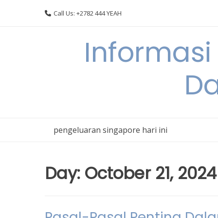
Skip
Call Us: +2782 444 YEAH
to
content
Informasi
Da
pengeluaran singapore hari ini
Day:
October 21, 2024
Pasal-Pasal Penting Dal