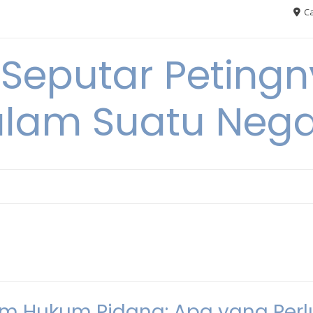
Ca
 Seputar Petin
lam Suatu Neg
am Hukum Pidana: Apa yang Perl