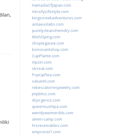
HamadaOfJapan.com
VersifyLifestyle.com
ilan,
kingscreekadventures.com
antaeuslabs.com
purelycleanchemdry.com
WishOping.com
shoplegacee.com
bonvivantshop.com
CupPlante.com
mpzin.com
stcreal.com
PopUpFlea.com
valueml.com
rebeccatorresjewelry.com
jmpbliss.com
drjorgerico.com
queensushipa.com
wendyweimerdds.com
ameri-camp.com
liki
hrsreceivables.com
empconst1.com