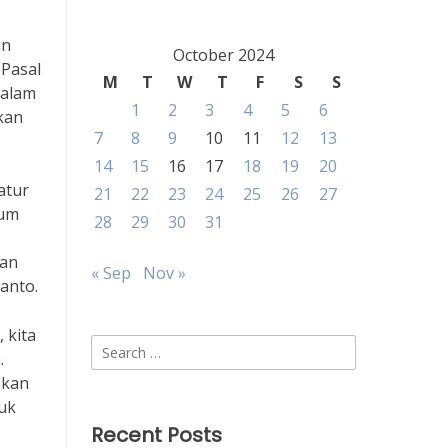
an
October 2024
 Pasal
M
T
W
T
F
S
S
Dalam
1
2
3
4
5
6
kan
7
8
9
10
11
12
13
14
15
16
17
18
19
20
atur
21
22
23
24
25
26
27
kum
28
29
30
31
ran
« Sep
Nov »
anto.
 kita
Search
.
for:
akan
tuk
Recent Posts