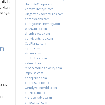
atlah
HamadaOfJapan.com
, dan
VersifyLifestyle.com
ptanya
kingscreekadventures.com
antaeuslabs.com
purelycleanchemdry.com
WishOping.com
shoplegacee.com
bonvivantshop.com
CupPlante.com
um
mpzin.com
stcreal.com
PopUpFlea.com
valueml.com
rebeccatorresjewelry.com
jmpbliss.com
drjorgerico.com
queensushipa.com
sal-
wendyweimerdds.com
ameri-camp.com
an
hrsreceivables.com
empconst1.com