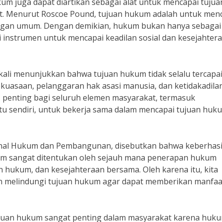
m juga dapat diartikan sebagai alat untuk mencapai tujua
at. Menurut Roscoe Pound, tujuan hukum adalah untuk men
tingan umum. Dengan demikian, hukum bukan hanya sebagai
ai instrumen untuk mencapai keadilan sosial dan kesejahter
kali menunjukkan bahwa tujuan hukum tidak selalu tercapa
uasaan, pelanggaran hak asasi manusia, dan ketidakadila
tu, penting bagi seluruh elemen masyarakat, termasuk
tu sendiri, untuk bekerja sama dalam mencapai tujuan huk
Jurnal Hukum dan Pembangunan, disebutkan bahwa keberhasi
um sangat ditentukan oleh sejauh mana penerapan hukum
n hukum, dan kesejahteraan bersama. Oleh karena itu, kita
n melindungi tujuan hukum agar dapat memberikan manfaa
ujuan hukum sangat penting dalam masyarakat karena huk