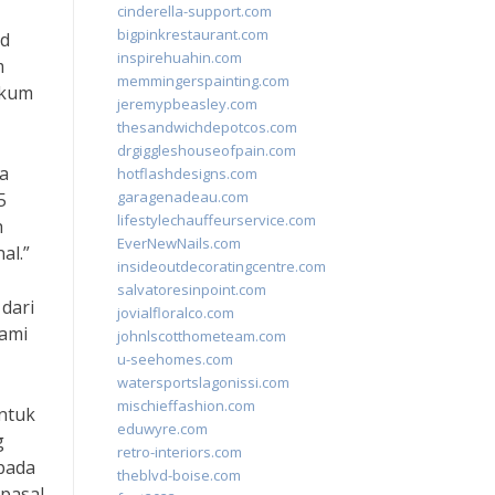
cinderella-support.com
bigpinkrestaurant.com
ud
inspirehuahin.com
m
memmingerspainting.com
ukum
jeremypbeasley.com
thesandwichdepotcos.com
drgiggleshouseofpain.com
a
hotflashdesigns.com
garagenadeau.com
5
lifestylechauffeurservice.com
h
EverNewNails.com
al.”
insideoutdecoratingcentre.com
salvatoresinpoint.com
dari
jovialfloralco.com
hami
johnlscotthometeam.com
u-seehomes.com
watersportslagonissi.com
mischieffashion.com
untuk
eduwyre.com
g
retro-interiors.com
pada
theblvd-boise.com
pasal