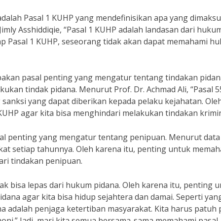
adalah Pasal 1 KUHP yang mendefinisikan apa yang dimaks
Jimly Asshiddiqie, “Pasal 1 KUHP adalah landasan dari huku
p Pasal 1 KUHP, seseorang tidak akan dapat memahami h
pakan pasal penting yang mengatur tentang tindakan pidan
kan tindak pidana. Menurut Prof. Dr. Achmad Ali, “Pasal 5
anksi yang dapat diberikan kepada pelaku kejahatan. Ole
KUHP agar kita bisa menghindari melakukan tindakan krimin
sal penting yang mengatur tentang penipuan. Menurut data 
kat setiap tahunnya. Oleh karena itu, penting untuk mema
dari tindakan penipuan.
dak bisa lepas dari hukum pidana. Oleh karena itu, penting 
ana agar kita bisa hidup sejahtera dan damai. Seperti yan
 adalah penjaga ketertiban masyarakat. Kita harus patuh 
oni.” Jadi, mari kita semua bersama-sama memahami pasal-