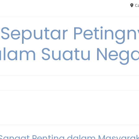
Ca
 Seputar Petin
lam Suatu Neg
angat Penting dalam Masyara