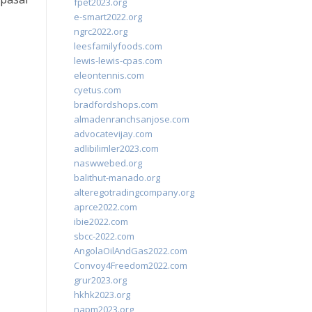
fpet2023.org
e-smart2022.org
ngrc2022.org
leesfamilyfoods.com
lewis-lewis-cpas.com
eleontennis.com
cyetus.com
bradfordshops.com
almadenranchsanjose.com
advocatevijay.com
adlibilimler2023.com
naswwebed.org
balithut-manado.org
alteregotradingcompany.org
aprce2022.com
ibie2022.com
sbcc-2022.com
AngolaOilAndGas2022.com
Convoy4Freedom2022.com
grur2023.org
hkhk2023.org
napm2023.org