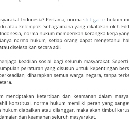
yarakat Indonesia? Pertama, norma
slot gacor
hukum me
vidu atau kelompok. Sebagaimana yang dikatakan oleh Edd
s Indonesia, norma hukum memberikan kerangka kerja yang
adanya norma hukum, setiap orang dapat mengetahui ha
tau diselesaikan secara adil.
jaga keadilan sosial bagi seluruh masyarakat. Seperti
umpulan peraturan yang disusun untuk kepentingan bers
rkeadilan, diharapkan semua warga negara, tanpa terkec
etara.
am menciptakan ketertiban dan keamanan dalam masyar
 ahli konstitusi, norma hukum memiliki peran yang sangat
ma hukum diabaikan atau dilanggar, maka akan timbul ker
edamaian dan keamanan seluruh masyarakat.