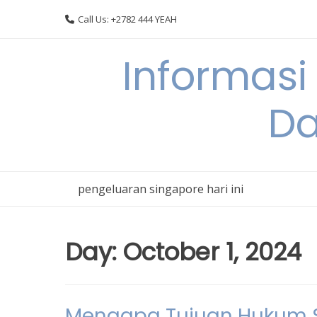
Skip
Call Us: +2782 444 YEAH
to
content
Informasi
Da
pengeluaran singapore hari ini
Day:
October 1, 2024
Mengapa Tujuan Hukum S