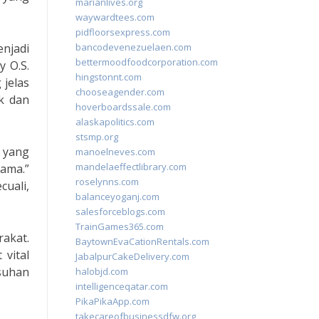
marianlives.org
waywardtees.com
pidfloorsexpress.com
njadi
bancodevenezuelaen.com
bettermoodfoodcorporation.com
y O.S.
hingstonnt.com
 jelas
chooseagender.com
k dan
hoverboardssale.com
alaskapolitics.com
stsmp.org
 yang
manoelneves.com
mandelaeffectlibrary.com
ama.”
roselynns.com
uali,
balanceyoganj.com
salesforceblogs.com
TrainGames365.com
akat.
BaytownEvaCationRentals.com
 vital
JabalpurCakeDelivery.com
usuhan
halobjd.com
intelligenceqatar.com
PikaPikaApp.com
takecareofbusinessdfw.org