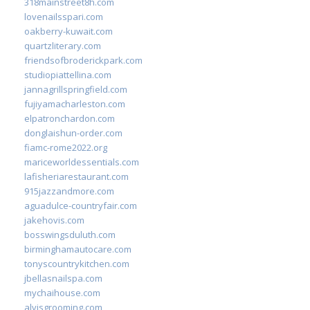
318mainstreet8h.com
lovenailsspari.com
oakberry-kuwait.com
quartzliterary.com
friendsofbroderickpark.com
studiopiattellina.com
jannagrillspringfield.com
fujiyamacharleston.com
elpatronchardon.com
donglaishun-order.com
fiamc-rome2022.org
mariceworldessentials.com
lafisheriarestaurant.com
915jazzandmore.com
aguadulce-countryfair.com
jakehovis.com
bosswingsduluth.com
birminghamautocare.com
tonyscountrykitchen.com
jbellasnailspa.com
mychaihouse.com
alvisgrooming.com