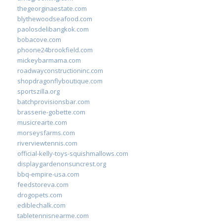
thegeorginaestate.com
blythewoodseafood.com
paolosdelibangkok.com
bobacove.com
phoone24brookfield.com
mickeybarmama.com
roadwayconstructioninc.com
shopdragonflyboutique.com
sportszilla.org
batchprovisionsbar.com
brasserie-gobette.com
musicrearte.com
morseysfarms.com
riverviewtennis.com
official-kelly-toys-squishmallows.com
displaygardenonsuncrest.org
bbq-empire-usa.com
feedstoreva.com
drogopets.com
ediblechalk.com
tabletennisnearme.com