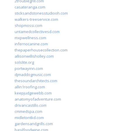
2troublegrill.com
casateranga.com
sticksandstonesstudiooh.com
walkers-treeservice.com
shopmossi.com
untamedcollectivesd.com
mxpwellness.com
infernocanine.com
thepaperhousecollection.com
allisonwillisholley.com
solslite.org
portwayinn.com
djmaddogmusic.com
thesoundarchitects.com
allin1roofing.com
keepjudgewebb.com
anatomyofadventure.com
drivancastillo.com
cmmedspa.com
midletontkd.com
gardensandgrills.com
basilfoodwine.com