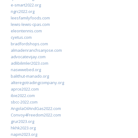
e-smart2022.org
ngrc2022.org
leesfamilyfoods.com
lewis-lewis-cpas.com
eleontennis.com
cyetus.com
bradfordshops.com
almadenranchsanjose.com
advocatevijay.com
adlibilimler2023.com
naswwebed.org
balithut-manado.org
alteregotradingcompany.org
aprce2022.com
ibie2022.com
sbcc-2022.com
AngolaOilAndGas2022.com
Convoy4Freedom2022.com
grur2023.org
hkhk2023.org
napm2023.org