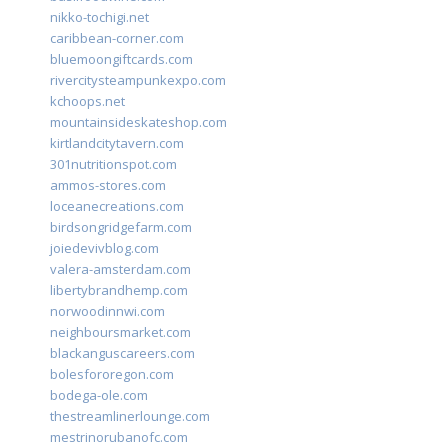
nikko-tochigi.net
caribbean-corner.com
bluemoongiftcards.com
rivercitysteampunkexpo.com
kchoops.net
mountainsideskateshop.com
kirtlandcitytavern.com
301nutritionspot.com
ammos-stores.com
loceanecreations.com
birdsongridgefarm.com
joiedevivblog.com
valera-amsterdam.com
libertybrandhemp.com
norwoodinnwi.com
neighboursmarket.com
blackanguscareers.com
bolesfororegon.com
bodega-ole.com
thestreamlinerlounge.com
mestrinorubanofc.com