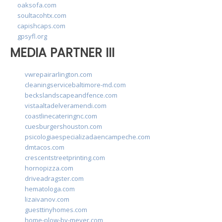
oaksofa.com
soultacohtx.com
capishcaps.com
gpsyfl.org
MEDIA PARTNER III
vwrepairarlington.com
cleaningservicebaltimore-md.com
beckslandscapeandfence.com
vistaaltadelveramendi.com
coastlinecateringnc.com
cuesburgershouston.com
psicologiaespecializadaencampeche.com
dmtacos.com
crescentstreetprinting.com
hornopizza.com
driveadragster.com
hematologa.com
lizaivanov.com
guesttinyhomes.com
home-plow-by-meyer.com