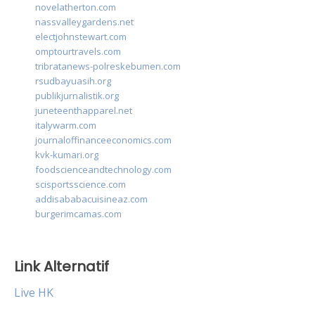
novelatherton.com
nassvalleygardens.net
electjohnstewart.com
omptourtravels.com
tribratanews-polreskebumen.com
rsudbayuasih.org
publikjurnalistik.org
juneteenthapparel.net
italywarm.com
journaloffinanceeconomics.com
kvk-kumari.org
foodscienceandtechnology.com
scisportsscience.com
addisababacuisineaz.com
burgerimcamas.com
Link Alternatif
Live HK