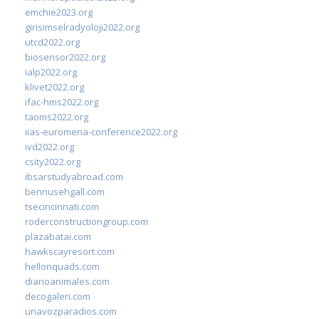
emchie2023.org
girisimselradyoloji2022.org
utcd2022.org
biosensor2022.org
ialp2022.org
klivet2022.org
ifac-hms2022.org
taoms2022.org
iias-euromena-conference2022.org
ivd2022.org
csity2022.org
ibsarstudyabroad.com
bennusehgall.com
tsecincinnati.com
roderconstructiongroup.com
plazabatai.com
hawkscayresort.com
hellonquads.com
diarioanimales.com
decogaleri.com
unavozparadios.com