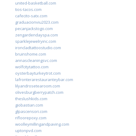
united-basketball.com
tios-tacos.com
cafecito-satx.com
graduacionviu2023.com
pecanjackstogo.com
zengardendayspa.com
sparklejewelryinc.com
ironcladtattoostudio.com
bruinshome.com
annascleaningsvc.com
wolfcitytattoo.com
oysterbayturkeytrot.com
lafronterarestauranteybar.com
lilyandrosetearoom.com
olivesburgberrypatch.com
theslushkids.com
giobastian.com
glpascensori.com
rifloorepoxy.com
woolleymillingandpaving.com
uptonpvd.com