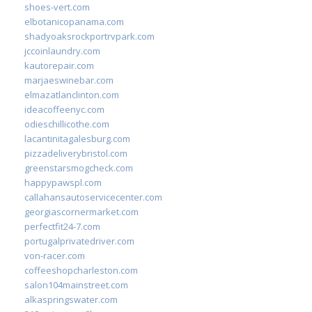
shoes-vert.com
elbotanicopanama.com
shadyoaksrockportrvpark.com
jccoinlaundry.com
kautorepair.com
marjaeswinebar.com
elmazatlanclinton.com
ideacoffeenyc.com
odieschillicothe.com
lacantinitagalesburg.com
pizzadeliverybristol.com
greenstarsmogcheck.com
happypawspl.com
callahansautoservicecenter.com
georgiascornermarket.com
perfectfit24-7.com
portugalprivatedriver.com
von-racer.com
coffeeshopcharleston.com
salon104mainstreet.com
alkaspringswater.com