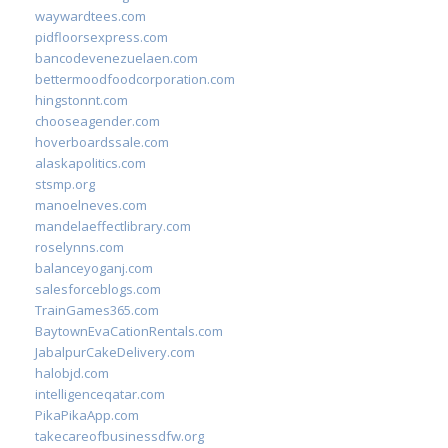
waywardtees.com
pidfloorsexpress.com
bancodevenezuelaen.com
bettermoodfoodcorporation.com
hingstonnt.com
chooseagender.com
hoverboardssale.com
alaskapolitics.com
stsmp.org
manoelneves.com
mandelaeffectlibrary.com
roselynns.com
balanceyoganj.com
salesforceblogs.com
TrainGames365.com
BaytownEvaCationRentals.com
JabalpurCakeDelivery.com
halobjd.com
intelligenceqatar.com
PikaPikaApp.com
takecareofbusinessdfw.org