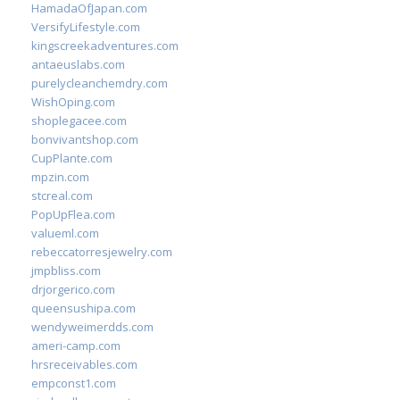
HamadaOfJapan.com
VersifyLifestyle.com
kingscreekadventures.com
antaeuslabs.com
purelycleanchemdry.com
WishOping.com
shoplegacee.com
bonvivantshop.com
CupPlante.com
mpzin.com
stcreal.com
PopUpFlea.com
valueml.com
rebeccatorresjewelry.com
jmpbliss.com
drjorgerico.com
queensushipa.com
wendyweimerdds.com
ameri-camp.com
hrsreceivables.com
empconst1.com