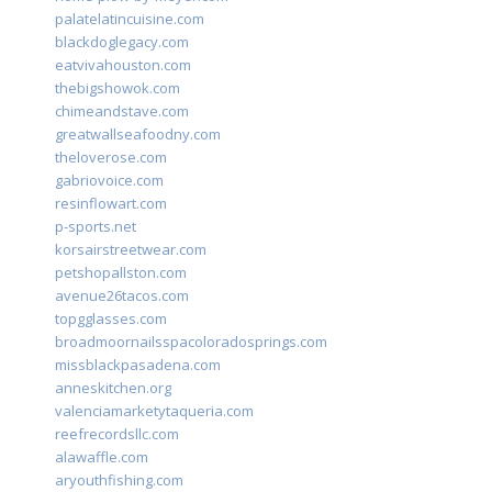
palatelatincuisine.com
blackdoglegacy.com
eatvivahouston.com
thebigshowok.com
chimeandstave.com
greatwallseafoodny.com
theloverose.com
gabriovoice.com
resinflowart.com
p-sports.net
korsairstreetwear.com
petshopallston.com
avenue26tacos.com
topgglasses.com
broadmoornailsspacoloradosprings.com
missblackpasadena.com
anneskitchen.org
valenciamarketytaqueria.com
reefrecordsllc.com
alawaffle.com
aryouthfishing.com