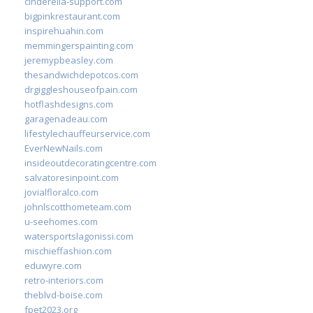
cinderella-support.com
bigpinkrestaurant.com
inspirehuahin.com
memmingerspainting.com
jeremypbeasley.com
thesandwichdepotcos.com
drgiggleshouseofpain.com
hotflashdesigns.com
garagenadeau.com
lifestylechauffeurservice.com
EverNewNails.com
insideoutdecoratingcentre.com
salvatoresinpoint.com
jovialfloralco.com
johnlscotthometeam.com
u-seehomes.com
watersportslagonissi.com
mischieffashion.com
eduwyre.com
retro-interiors.com
theblvd-boise.com
fpet2023.org