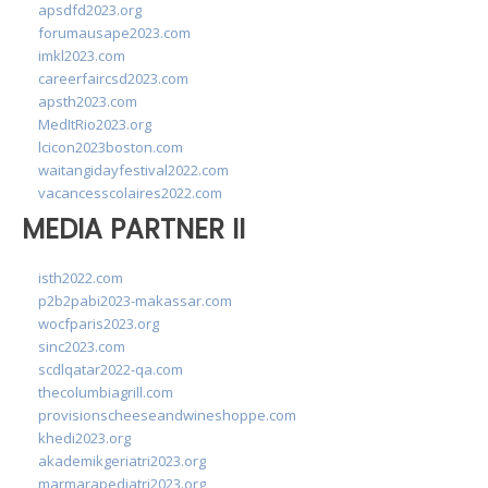
apsdfd2023.org
forumausape2023.com
imkl2023.com
careerfaircsd2023.com
apsth2023.com
MedItRio2023.org
lcicon2023boston.com
waitangidayfestival2022.com
vacancesscolaires2022.com
MEDIA PARTNER II
isth2022.com
p2b2pabi2023-makassar.com
wocfparis2023.org
sinc2023.com
scdlqatar2022-qa.com
thecolumbiagrill.com
provisionscheeseandwineshoppe.com
khedi2023.org
akademikgeriatri2023.org
marmarapediatri2023.org