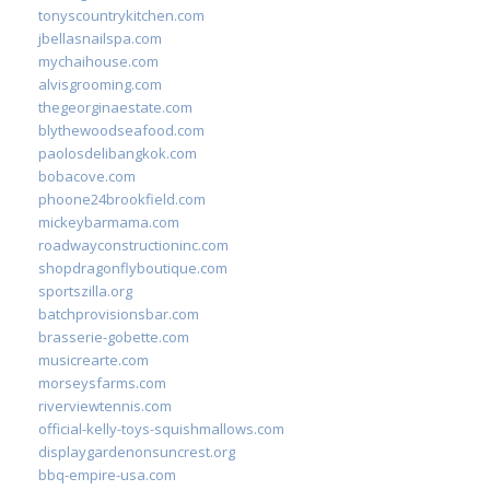
tonyscountrykitchen.com
jbellasnailspa.com
mychaihouse.com
alvisgrooming.com
thegeorginaestate.com
blythewoodseafood.com
paolosdelibangkok.com
bobacove.com
phoone24brookfield.com
mickeybarmama.com
roadwayconstructioninc.com
shopdragonflyboutique.com
sportszilla.org
batchprovisionsbar.com
brasserie-gobette.com
musicrearte.com
morseysfarms.com
riverviewtennis.com
official-kelly-toys-squishmallows.com
displaygardenonsuncrest.org
bbq-empire-usa.com