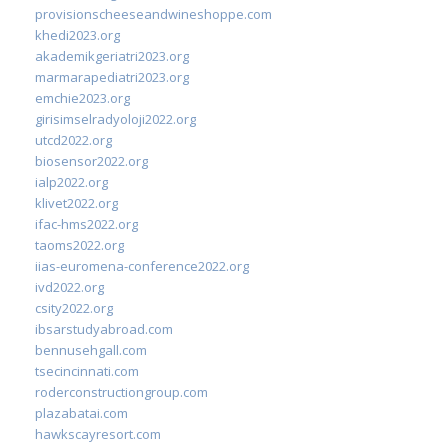
provisionscheeseandwineshoppe.com
khedi2023.org
akademikgeriatri2023.org
marmarapediatri2023.org
emchie2023.org
girisimselradyoloji2022.org
utcd2022.org
biosensor2022.org
ialp2022.org
klivet2022.org
ifac-hms2022.org
taoms2022.org
iias-euromena-conference2022.org
ivd2022.org
csity2022.org
ibsarstudyabroad.com
bennusehgall.com
tsecincinnati.com
roderconstructiongroup.com
plazabatai.com
hawkscayresort.com