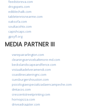
feedstoreva.com
drogopets.com
ediblechalk.com
tabletennisnearme.com
oaksofa.com
soultacohtx.com
capishcaps.com
gpsyfl.org
MEDIA PARTNER III
vwrepairarlington.com
cleaningservicebaltimore-md.com
beckslandscapeandfence.com
vistaaltadelveramendi.com
coastlinecateringnc.com
cuesburgershouston.com
psicologiaespecializadaencampeche.com
dmtacos.com
crescentstreetprinting.com
hornopizza.com
driveadragster.com