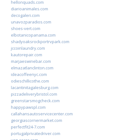
hellonquads.com
diarioanimales.com
decogaleri.com
unavozparadios.com
shoes-vert.com
elbotanicopanama.com
shadyoaksrockportrvpark.com
jccoinlaundry.com
kautorepair.com
marjaeswinebar.com
elmazatlanclinton.com
ideacoffeenyc.com
odieschillicothe.com
lacantinitagalesburg.com
pizzadeliverybristol.com
greenstarsmogcheck.com
happypawspl.com
callahansautoservicecenter.com
georgiascornermarket.com
perfectfit24-7.com
portugalprivatedriver.com
von-racer.com