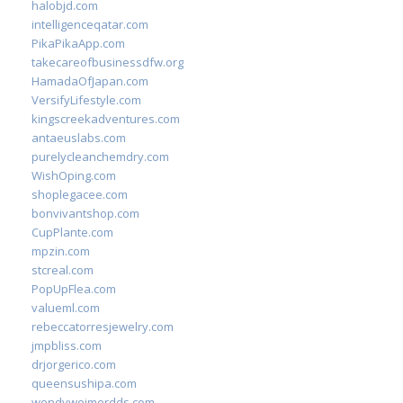
halobjd.com
intelligenceqatar.com
PikaPikaApp.com
takecareofbusinessdfw.org
HamadaOfJapan.com
VersifyLifestyle.com
kingscreekadventures.com
antaeuslabs.com
purelycleanchemdry.com
WishOping.com
shoplegacee.com
bonvivantshop.com
CupPlante.com
mpzin.com
stcreal.com
PopUpFlea.com
valueml.com
rebeccatorresjewelry.com
jmpbliss.com
drjorgerico.com
queensushipa.com
wendyweimerdds.com