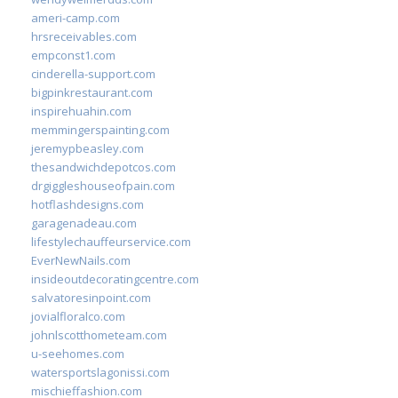
ameri-camp.com
hrsreceivables.com
empconst1.com
cinderella-support.com
bigpinkrestaurant.com
inspirehuahin.com
memmingerspainting.com
jeremypbeasley.com
thesandwichdepotcos.com
drgiggleshouseofpain.com
hotflashdesigns.com
garagenadeau.com
lifestylechauffeurservice.com
EverNewNails.com
insideoutdecoratingcentre.com
salvatoresinpoint.com
jovialfloralco.com
johnlscotthometeam.com
u-seehomes.com
watersportslagonissi.com
mischieffashion.com