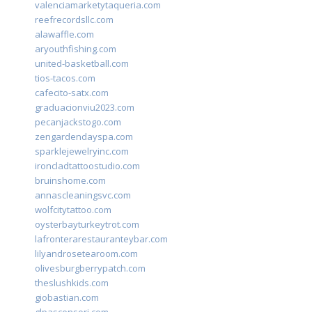
valenciamarketytaqueria.com
reefrecordsllc.com
alawaffle.com
aryouthfishing.com
united-basketball.com
tios-tacos.com
cafecito-satx.com
graduacionviu2023.com
pecanjackstogo.com
zengardendayspa.com
sparklejewelryinc.com
ironcladtattoostudio.com
bruinshome.com
annascleaningsvc.com
wolfcitytattoo.com
oysterbayturkeytrot.com
lafronterarestauranteybar.com
lilyandrosetearoom.com
olivesburgberrypatch.com
theslushkids.com
giobastian.com