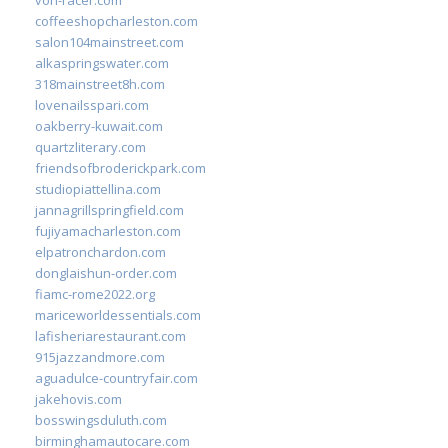
coffeeshopcharleston.com
salon104mainstreet.com
alkaspringswater.com
318mainstreet8h.com
lovenailsspari.com
oakberry-kuwait.com
quartzliterary.com
friendsofbroderickpark.com
studiopiattellina.com
jannagrillspringfield.com
fujiyamacharleston.com
elpatronchardon.com
donglaishun-order.com
fiamc-rome2022.org
mariceworldessentials.com
lafisheriarestaurant.com
915jazzandmore.com
aguadulce-countryfair.com
jakehovis.com
bosswingsduluth.com
birminghamautocare.com