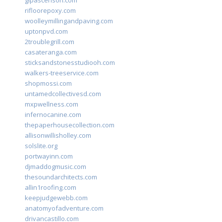
glpascensori.com
rifloorepoxy.com
woolleymillingandpaving.com
uptonpvd.com
2troublegrill.com
casateranga.com
sticksandstonesstudiooh.com
walkers-treeservice.com
shopmossi.com
untamedcollectivesd.com
mxpwellness.com
infernocanine.com
thepaperhousecollection.com
allisonwillisholley.com
solslite.org
portwayinn.com
djmaddogmusic.com
thesoundarchitects.com
allin1roofing.com
keepjudgewebb.com
anatomyofadventure.com
drivancastillo.com