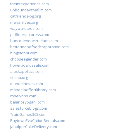
theintexperience.com
unboundedthefilm.com
catfriends-bg.org
marianlives.org
waywardtees.com
pidfloorsexpress.com
bancodevenezuelaen.com
bettermoodfoodcorporation.com
hingstonnt.com
chooseagender.com
hoverboardssale.com
alaskapolitics.com
stsmp.org
manoelneves.com
mandelaeffectlibrary.com
roselynns.com
balanceyoganj.com
salesforceblogs.com
TrainGames365.com
BaytownEvaCationRentals.com
JabalpurCakeDelivery.com