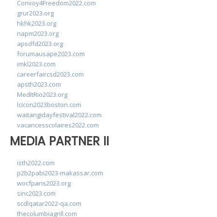
Convoy4Freedom2022.com
grur2023.org
hkhk2023.org
napm2023.org
apsdfd2023.org
forumausape2023.com
imkl2023.com
careerfaircsd2023.com
apsth2023.com
MedItRio2023.org
lcicon2023boston.com
waitangidayfestival2022.com
vacancesscolaires2022.com
MEDIA PARTNER II
isth2022.com
p2b2pabi2023-makassar.com
wocfparis2023.org
sinc2023.com
scdlqatar2022-qa.com
thecolumbiagrill.com