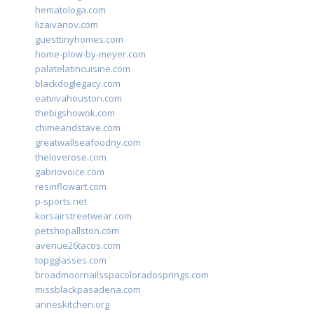
hematologa.com
lizaivanov.com
guesttinyhomes.com
home-plow-by-meyer.com
palatelatincuisine.com
blackdoglegacy.com
eatvivahouston.com
thebigshowok.com
chimeandstave.com
greatwallseafoodny.com
theloverose.com
gabriovoice.com
resinflowart.com
p-sports.net
korsairstreetwear.com
petshopallston.com
avenue26tacos.com
topgglasses.com
broadmoornailsspacoloradosprings.com
missblackpasadena.com
anneskitchen.org