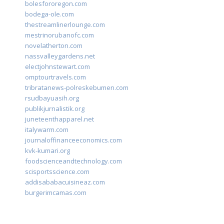
bolesfororegon.com
bodega-ole.com
thestreamlinerlounge.com
mestrinorubanofc.com
novelatherton.com
nassvalleygardens.net
electjohnstewart.com
omptourtravels.com
tribratanews-polreskebumen.com
rsudbayuasih.org
publikjurnalistik.org
juneteenthapparel.net
italywarm.com
journaloffinanceeconomics.com
kvk-kumari.org
foodscienceandtechnology.com
scisportsscience.com
addisababacuisineaz.com
burgerimcamas.com