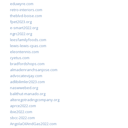
eduwyre.com
retro-interiors.com
theblvd-boise.com
fpet2023.org
e-smart2022.org
ngrc2022.org
leesfamilyfoods.com
lewis-lewis-cpas.com
eleontennis.com
cyetus.com
bradfordshops.com
almadenranchsanjose.com
advocatevijay.com
adlibilimler2023.com
naswwebed.org
balithut-manado.org
alteregotradingcompany.org
aprce2022.com
ibie2022.com
sbcc-2022.com
AngolaOilAndGas2022.com