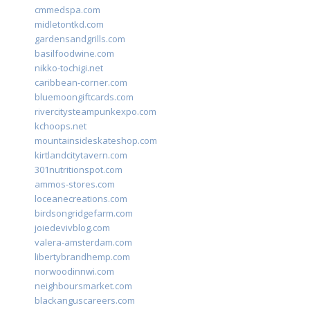
cmmedspa.com
midletontkd.com
gardensandgrills.com
basilfoodwine.com
nikko-tochigi.net
caribbean-corner.com
bluemoongiftcards.com
rivercitysteampunkexpo.com
kchoops.net
mountainsideskateshop.com
kirtlandcitytavern.com
301nutritionspot.com
ammos-stores.com
loceanecreations.com
birdsongridgefarm.com
joiedevivblog.com
valera-amsterdam.com
libertybrandhemp.com
norwoodinnwi.com
neighboursmarket.com
blackanguscareers.com